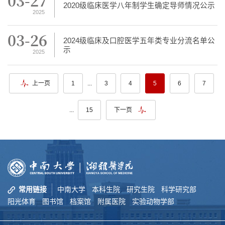
03-27
2020级临床医学八年制学生确定导师情况公示
2025
03-26
2024级临床及口腔医学五年类专业分流名单公
示
2025
...
上一页
1
3
4
5
6
7
...
15
下一页
常用链接
中南大学
本科生院
研究生院
科学研究部
阳光体育
图书馆
档案馆
附属医院
实验动物学部