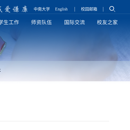
诚
爱
谦
廉
中南大学
English
校园邮箱
学生工作
师资队伍
国际交流
校友之家
怀