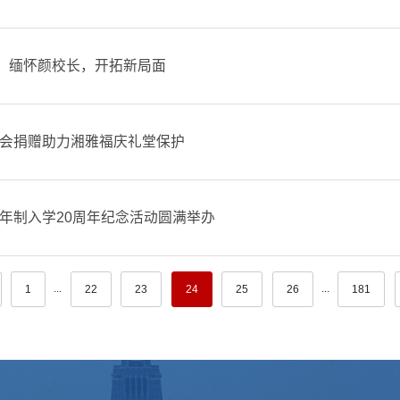
稿：缅怀颜校长，开拓新局面
会捐赠助力湘雅福庆礼堂保护
年制入学20周年纪念活动圆满举办
...
...
1
22
23
24
25
26
181