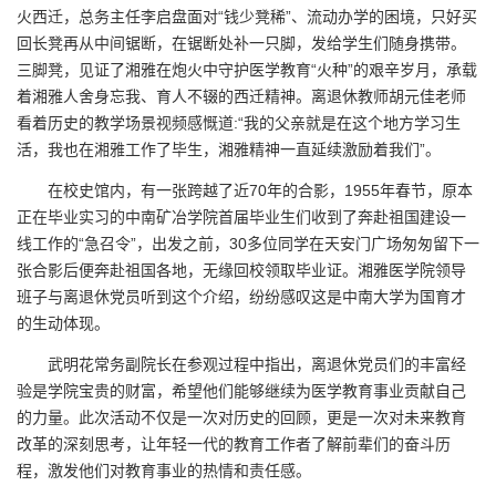
火西迁，总务主任李启盘面对“钱少凳稀”、流动办学的困境，只好买
回长凳再从中间锯断，在锯断处补一只脚，发给学生们随身携带。
三脚凳，见证了湘雅在炮火中守护医学教育“火种”的艰辛岁月，承载
着湘雅人舍身忘我、育人不辍的西迁精神。离退休教师胡元佳老师
看着历史的教学场景视频感慨道:“我的父亲就是在这个地方学习生
活，我也在湘雅工作了毕生，湘雅精神一直延续激励着我们”。
在校史馆内，有一张跨越了近70年的合影，1955年春节，原本
正在毕业实习的中南矿冶学院首届毕业生们收到了奔赴祖国建设一
线工作的“急召令”，出发之前，30多位同学在天安门广场匆匆留下一
张合影后便奔赴祖国各地，无缘回校领取毕业证。湘雅医学院领导
班子与离退休党员听到这个介绍，纷纷感叹这是中南大学为国育才
的生动体现。
武明花常务副院长在参观过程中指出，离退休党员们的丰富经
验是学院宝贵的财富，希望他们能够继续为医学教育事业贡献自己
的力量。此次活动不仅是一次对历史的回顾，更是一次对未来教育
改革的深刻思考，让年轻一代的教育工作者了解前辈们的奋斗历
程，激发他们对教育事业的热情和责任感。