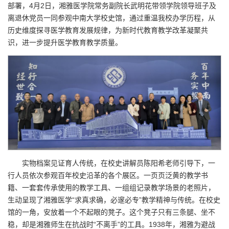
部署，4月2日，湘雅医学院常务副院长武明花带领学院领导班子及
离退休党员一同参观中南大学校史馆，通过重温我校办学历程，从
历史维度探寻医学教育发展规律，为新时代教育教学改革凝聚共
识，进一步提升医学教育教学质量。
实物档案见证育人传统，在校史讲解员陈阳希老师引导下，一
行人员依次参观百年校史沿革的各个展区。一页页泛黄的教学书
籍、一套套传承使用的教学工具、一组组记录教学场景的老照片，
生动呈现了湘雅医学“求真求确，必邃必专”教学精神与传统。在校史
馆的一角，安放着一个不起眼的凳子。这个凳子只有三条腿、坐不
稳，却是湘雅师生在抗战时“不离手”的工具。1938年，湘雅为避战