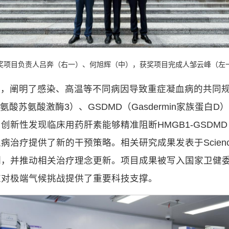
奖项目负责人吕奔（右一）、何旭辉（中），获奖项目完成人邹云峰（左
关，阐明了感染、高温等不同病因导致重症凝血病的共同
氨酸苏氨酸激酶3）、GSDMD（Gasdermin家族蛋
发现临床用药肝素能够精准阻断HMGB1-GSDMD（高迁
疗提供了新的干预策略。相关研究成果发表于Science、I
，并推动相关治疗理念更新。项目成果被写入国家卫健委
应对极端气候挑战提供了重要科技支撑。