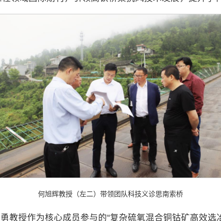
何旭辉教授（左二）带领团队科技义诊思南索桥
勇教授作为核心成员参与的“复杂硫氧混合铜钴矿高效选