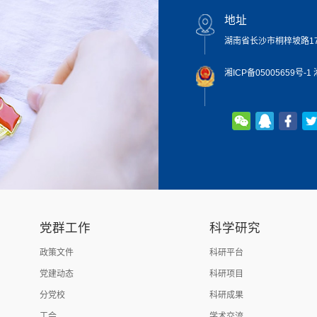
地址
湖南省长沙市桐梓坡路172
湘ICP备05005659号-1
湘
党群工作
科学研究
政策文件
科研平台
党建动态
科研项目
分党校
科研成果
工会
学术交流