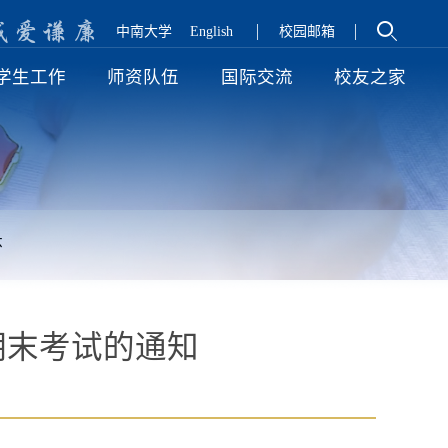
诚
爱
谦
廉
中南大学
English
校园邮箱
学生工作
师资队伍
国际交流
校友之家
怀
院期末考试的通知