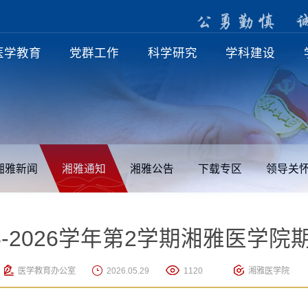
公
勇
勤
慎
医学教育
党群工作
科学研究
学科建设
湘雅新闻
湘雅通知
湘雅公告
下载专区
领导关
5-2026学年第2学期湘雅医学
医学教育办公室
2026.05.29
1120
湘雅医学院