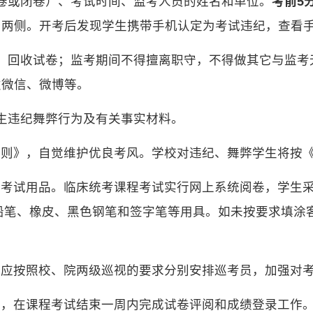
卷或闭卷）、考试时间、监考人员的姓名和单位。
考前5
台两侧。开考后发现学生携带手机认定为考试违纪，查看
、回收试卷；监考期间不得擅离职守，不得做其它与监考
发微信、微博等。
生违纪舞弊行为及有关事实材料。
规则》，自觉维护优良考风。学校对违纪、舞弊学生将按
考试用品。临床统考课程考试实行网上系统阅卷，学生采
铅笔、橡皮、黑色钢笔和签字笔等用具。如未按要求填涂
）应按照校、院两级巡视的要求分别安排巡考员，加强对
绩，在课程考试结束一周内完成试卷评阅和成绩登录工作