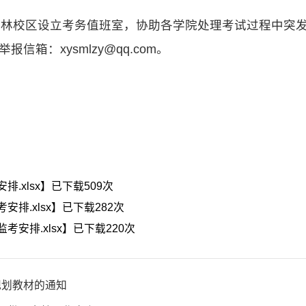
杏林校区设立考务值班室，协助各学院处理考试过程中突
报信箱：xysmlzy@qq.com。
排.xlsx
】已下载
509
次
安排.xlsx
】已下载
282
次
考安排.xlsx
】已下载
220
次
规划教材的通知