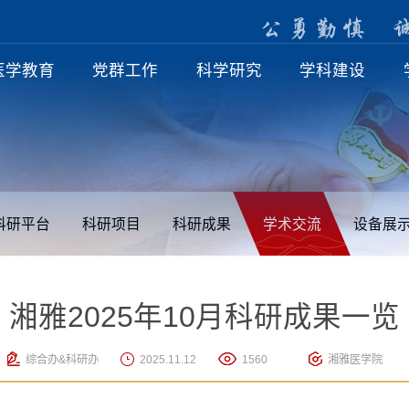
公
勇
勤
慎
医学教育
党群工作
科学研究
学科建设
科研平台
科研项目
科研成果
学术交流
设备展
湘雅2025年10月科研成果一览
综合办&科研办
2025.11.12
1560
湘雅医学院