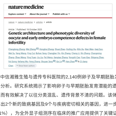
信湘雅生殖与遗传专科医院的2,140例卵子及早期胚胎发育
学分析。研究系统揭示了影响卵子与早期胚胎发育潜能的
从而有效解决了以往分类混乱、遗传背景不清的问题。该
出2个新的致病基因及9个与疾病密切相关的基因，进一
–23.1%），为全外显子组测序在临床的推广应用提供了