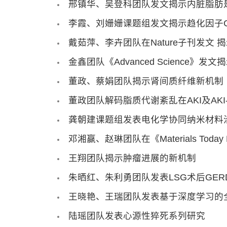
邢镇华、吴登科团队发文揭示内脏脂肪
李霞、刘姗姗课题组发文揭示趋化因子C
戴茹萍、李卉团队在Nature子刊发文
金鑫团队《Advanced Science》发
董政、蔡娟团队揭示肾间质纤维新机制
董政团队解码脂质代谢紊乱在AKI及AKI
龚朝建课题组发表电化学协同纳米材料
邓湘赢、赵琳团队在《Materials Toda
王翔团队揭示肿瘤进展的新机制
朱晒红、朱利勇团队发表LSG术后GE
王晓艳、王瑞团队发表基于深度学习的
陆瑶团队发表心源性猝死系列研究