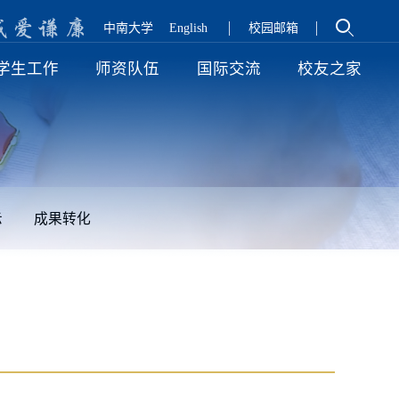
诚
爱
谦
廉
中南大学
English
校园邮箱
学生工作
师资队伍
国际交流
校友之家
示
成果转化