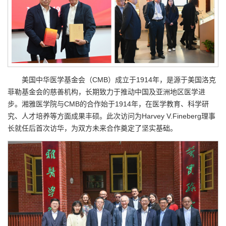
美国中华医学基金会（CMB）成立于1914年，是源于美国洛克
菲勒基金会的慈善机构，长期致力于推动中国及亚洲地区医学进
步。湘雅医学院与CMB的合作始于1914年，在医学教育、科学研
究、人才培养等方面成果丰硕。此次访问为Harvey V.Fineberg理事
长就任后首次访华，为双方未来合作奠定了坚实基础。