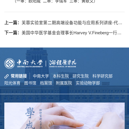
（一审：欧阳威 二审：李瑞军 三审：黄耿文）
上一篇：
芙蓉实验室第二期高端设备功能与应用系列讲座-代谢平台培训
下一篇：
美国中华医学基金会理事长Harvey V.Fineberg一行来校访问
常用链接
中南大学
本科生院
研究生院
科学研究部
阳光体育
图书馆
档案馆
附属医院
实验动物学部