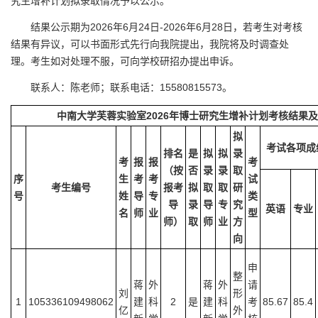
究生增补计划拟录取情况予以公示。
结果公示期为2026年6月24日-2026年6月28日，若考生对考核
结果有异议，可以书面形式先行向我院提出，我院将及时调查处
理。考生如对处理不服，可向学校研招办提出申诉。
联系人：陈老师；联系电话：15580815573。
中南大学芙蓉实验室2026年博士研究生
增补计划
考核结果及
拟
考试各项成
排名
是
拟
拟
录
考
报
报
考
（按
否
录
录
取
序
生
考
考
试
考生编号
报考
拟
取
取
研
号
姓
导
专
类
导
录
导
专
究
英语
专业
名
师
业
型
师）
取
师
业
方
向
申
整
蒋
外
蒋
外
请
刘
形
1
105336109498062
建
科
2
是
建
科
考
85.67
85.4
亿
外