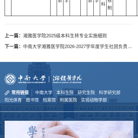
新
学
新
学
核
科
制
上一篇：
湘雅医学院2025级本科生转专业实施细则
下一篇：
中南大学湘雅医学院2026-2027学年度学生社团负责人候选名单公示
常用链接
中南大学
本科生院
研究生院
科学研究部
阳光体育
图书馆
档案馆
附属医院
实验动物学部