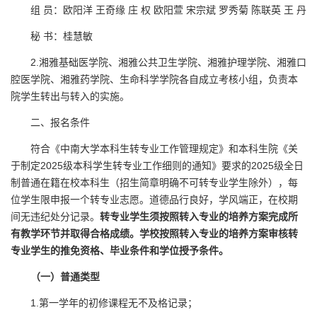
组 员：欧阳洋 王奇缘 庄 权 欧阳萱 宋宗斌 罗秀菊 陈联英 王 丹
秘 书：桂慧敏
2.湘雅基础医学院、湘雅公共卫生学院、湘雅护理学院、湘雅口
腔医学院、湘雅药学院、生命科学学院各自成立考核小组，负责本
院学生转出与转入的实施。
二、报名条件
符合《中南大学本科生转专业工作管理规定》和本科生院《关
于制定2025级本科学生转专业工作细则的通知》要求的2025级全日
制普通在籍在校本科生（招生简章明确不可转专业学生除外），每
位学生限申报一个转专业志愿。道德品行良好，学风端正，在校期
间无违纪处分记录。
转专业学生须按照
转入
专业的培养方案完成所
有
教学环节并取得合格成绩
。学校按照转入专业的培养方案审核转
专业学生的
推免资格、
毕业条件和学位授予条件。
（
一
）普通类型
1.第一学年的初修课程无不及格记录；