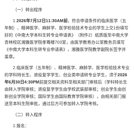
（一）转出程序
1.
202
6
年
7
月
12
日
11
:
3
0
AM
前
，符合申请条件的临床医学（五
年制）、精神医学、麻醉学、医学检验技术专业的学生上交1份填写
好的《中南大学本科生转专业申请表》（附件2）纸质版至中南大学
杏林校区湘雅医学院孝骞楼703室，由医学教育办公室教务员填写
《中南大学本科生转专业申请表》，湘雅医学院教学副院长签字并
盖章。
2.临床医学（五年制）、精神医学、麻醉学、医学检验技术专业
的学科特长生、退役复学学生、创业类申请转专业学生，须于
202
6
年
6月30日4:30PM
前提交相关资料至相关部门审核后（学科特长生
由转入学院审核；退役复学学生由学校武装部审核；创业学生由创
新创业学院审核；国际学生由国际教育学院审核），由相关部门报
送至本科生院审批，通过后方可参加转入学院考核。
（二）转入程序
1.报名：