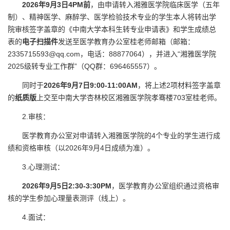
202
6
年9月
3
日
4PM
前
，由申请转入湘雅医学院临床医学（五年
制）、精神医学、麻醉学、医学检验技术专业的学生本人将转出学
院审核签字盖章的《中南大学本科生转专业申请表》和学生成绩总
表的
电子扫描件
发送至医学教育办公室桂老师邮箱（邮箱：
2335715593@qq.com，电话：88877064），并进入“湘雅医学院
2025级转专业工作群”（QQ群：696465557）。
同时于
2026年9月7日9:00-11:00AM
，将上述2项材料签字盖章
的
纸质版
上交至中南大学杏林校区湘雅医学院孝骞楼703室桂老师。
2.审核：
医学教育办公室对申请转入湘雅医学院的4个专业的学生进行成
绩和资格审核（以2026年9月4日成绩为准）。
3.心理测试：
202
6
年9月
5
日
2
:30-
3
:30
PM
，医学教育办公室组织通过资格审
核的学生参加心理量表测评（线上）。
4.面试：