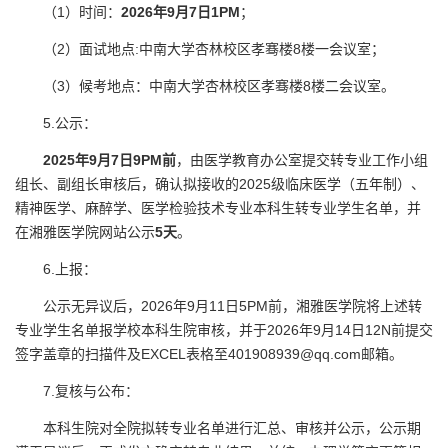
（1）时间：
202
6
年9月
7
日
1P
M
；
（2）面试地点:中南大学杏林校区孝骞楼8楼一会议室；
（3）候考地点：中南大学杏林校区孝骞楼8楼二会议室。
5.公示：
202
5
年9月
7
日
9PM
前
，由医学教育办公室提交转专业工作小组
组长、副组长审核后，确认拟接收的2025级临床医学（五年制）、
精神医学、麻醉学、医学检验技术专业本科生转专业学生名单，并
在湘雅医学院网站公示
5天
。
6.上报：
公示无异议后，2026年9月11日5PM前，湘雅医学院将上述转
专业学生名单报学校本科生院审核，并于2026年9月14日12N前提交
签字盖章的扫描件及EXCEL表格至401908939@qq.com邮箱。
7.复核与公布：
本科生院对全院拟转专业名单进行汇总、审核并公示，公示期