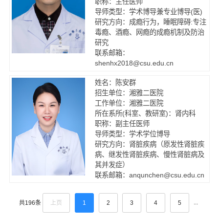
职称：主任医师
导师类型：学术博导兼专业博导(医)
研究方向：成瘾行为，睡眠障碍:专注
毒瘾、酒瘾、网瘾的成瘾机制及防治
研究
联系邮箱：
shenhx2018@csu.edu.cn
姓名：陈安群
招生单位：湘雅二医院
工作单位：湘雅二医院
所在系所(科室、教研室)：肾内科
职称：副主任医师
导师类型：学术学位博导
研究方向：肾脏疾病（原发性肾脏疾
病、继发性肾脏疾病、慢性肾脏病及
其并发症）
联系邮箱：anqunchen@csu.edu.cn
...
上页
1
2
3
4
5
共196条