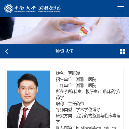
师资队伍
姓名：蔡骅琳
招生单位：湘雅二医院
工作单位：湘雅二医院
所在系所(科室、教研室)：临床药学/
药学
职称：主任药师
导师类型：学术学位博导
研究方向：治疗药物监测与临床毒理
学
联系邮箱：hualincai@csu.edu.cn